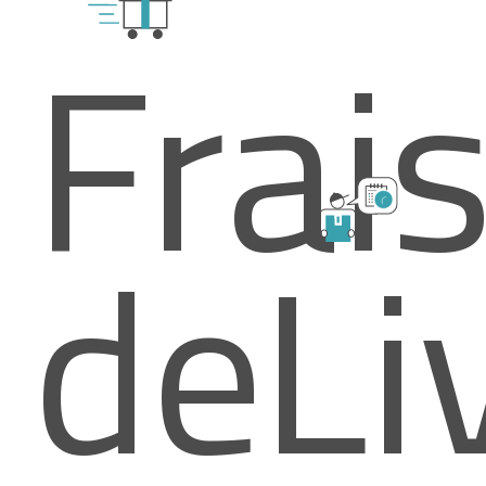
Frai
de
Li