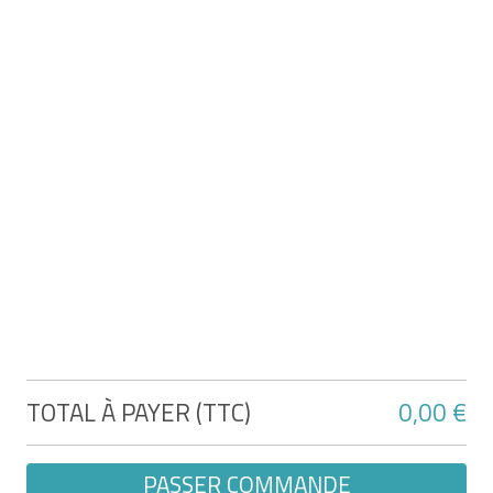
Previous
Next
PERGOLA BIOCLIMATIQUE
AUTOPORTÉE PIANA 4X3M
ALUMINIUM GRIS
SKU : KIT-000574
1159 €
TOTAL À PAYER (TTC)
0,00 €
Dimensions : 394x304x218cm (LxPxH)
PASSER COMMANDE