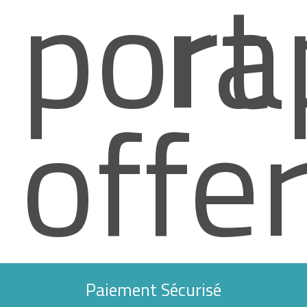
port
ra
offe
Paiement Sécurisé