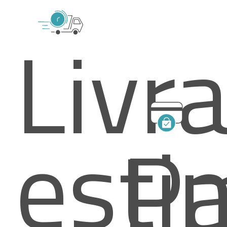
Livr
esti
Pa