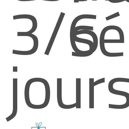
3/6
sé
jour