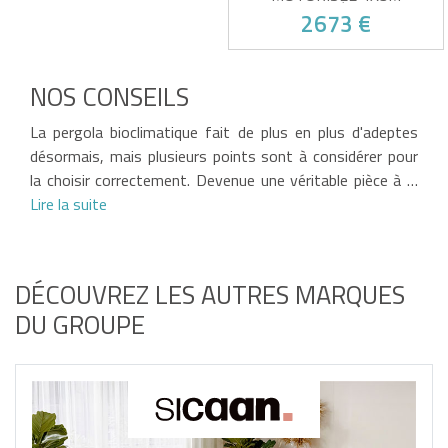
AUTOPORTÉE AGOSTA
2673 €
ALUMINIUM GRIS AVEC
STORES RÉTRACTABLES
CÔTÉ 4M
Pack pergola motorisée + 2
stores inclus
NOS CONSEILS
Lames motorisées pilotables
à distance
Victime de son succès !
Stores latéraux pour intimité
La pergola bioclimatique fait de plus en plus d'adeptes
totale
Couvre un côté complet de
désormais, mais plusieurs points sont à considérer pour
4m
la choisir correctement. Devenue une véritable pièce à …
Lire la suite
DÉCOUVREZ LES AUTRES MARQUES
DU GROUPE