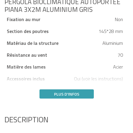
PERGOLA BIOCLIMATIQUE AUTOPORTÉE
PIANA 3X2M ALUMINIUM GRIS
Fixation au mur
Non
Section des poutres
145*28 mm
Matériau de la structure
Aluminium
Résistance au vent
70
Matière des lames
Acier
Accessoires inclus
Oui (voir les instructions)
PLUS D'INFOS
DESCRIPTION