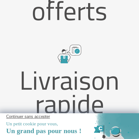
offerts
Livraison
rapide
Pergola bioclimatique autoportée 3x2m PIANA aluminium gris