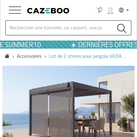
DE SUMMER10
☀️ DERNIÈRES OFFRES 
Accessoires
Lot de 2 stores pour pergola VADA …