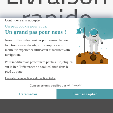
rapide
Lot de 2 stores pour pergola VADA en aluminium gris (RAL
7016) - H.250 x L.180 cm
M'ALERTER
Informez-moi du retour en stock de ce produit.
Paiement Sécurisé