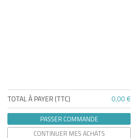
Lors de la passation de sa commande sur le
Site, après avoir choisi les Produits qu’il
souhaite commander et validé son « Panier
».
2.3 Afin de créer son compte personnel, le
Client doit renseigner l’ensemble des
informations requises le concernant, étant
précisé que toute création de compte
incomplète ne pourra être validée. Le login
choisi par le Client ne peut être modifié. En
cas d’erreur, le Client doit recréer un compte,
étant précisé qu’il n’est pas possible de
TOTAL À PAYER (TTC)
0,00 €
transférer les données d’un compte vers un
autre compte.
PASSER COMMANDE
2.4 En aucun cas, HOORTRADE ne pourra
être responsable d’une erreur du Client dans
CONTINUER MES ACHATS
son email entraînant l’absence de réception