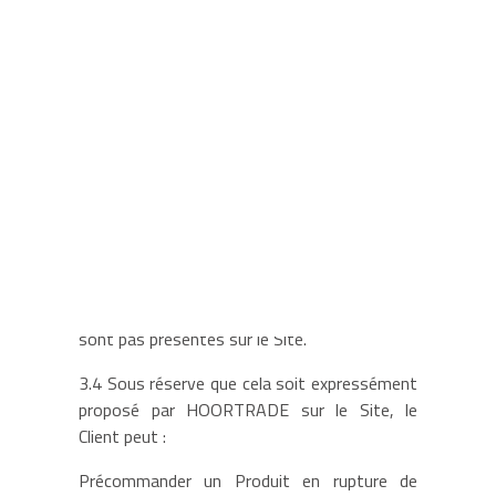
compensation, dès lors que ces différences
n’affectent pas l’utilisation normale du
produit.
3.2 Le Client s’engage, avant toute
commande, à lire attentivement la notice
d’assemblage du Produit concerné accessible
sur le Site. Cette notice constitue le seul
document faisant foi concernant les côtes
et spécifications techniques des Produits.
3.3 HOORTRADE n’accepte aucune
commande de produits sur-mesure et qui ne
sont pas présentés sur le Site.
3.4 Sous réserve que cela soit expressément
proposé par HOORTRADE sur le Site, le
Client peut :
Précommander un Produit en rupture de