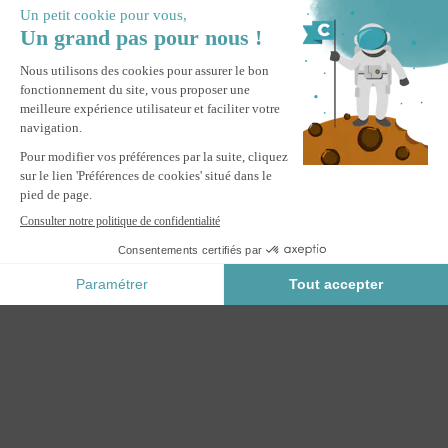
Pergola bioclimatique autoportée 4x3m PIANA aluminium
blanc avec 3 persiennes brise-vue
M'ALERTER
Informez-moi du retour en stock de ce produit.
Paiement Sécurisé