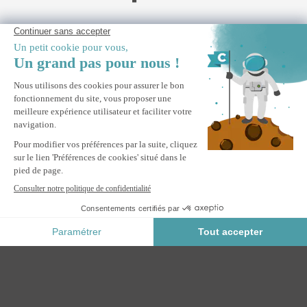
Parasol déporté 3x3m taupe en aluminium NAVAGIO - Rotatif
360° inclinable + dalles de lestage
M'ALERTER
Informez-moi du retour en stock de ce produit.
Paiement Sécurisé