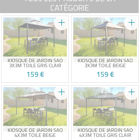
CATÉGORIE
KIOSQUE DE JARDIN SAO
KIOSQUE DE JARDIN SAO
3X3M TOILE GRIS CLAIR
3X3M TOILE BEIGE
159 €
159 €
Pavillon de jardin en toile
Pavillon de jardin en toile
Dimensions :
Dimensions :
300x300x278cm (LxPxH)
300x300x278cm (LxPxH)
Structure : Métal époxy - RAL
Structure : Métal époxy - RAL
Victime de son succès !
Victime de son succès !
7016
7016
Toile : 100% Polyester - gris
Toile : 100% Polyester - beige
clair
Accessoires et visserie
Accessoires et visserie
spécifique inclus
spécifique inclus
KIOSQUE DE JARDIN SAO
KIOSQUE DE JARDIN SAO
4X3M TOILE BEIGE
4X3M TOILE GRIS CLAIR