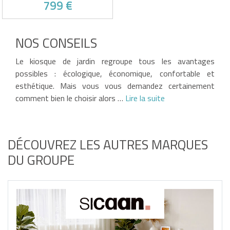
799 €
Pavillon de jardin alu et toit
en polycarbonate
NOS CONSEILS
Dimensions: 300x300x251cm
(LxPxH)
Victime de son succès !
Structure : Aluminium - RAL
Le kiosque de jardin regroupe tous les avantages
7016
Toit : Polycarbonate - gris
possibles : écologique, économique, confortable et
semi transparent
Accessoires et visserie
esthétique. Mais vous vous demandez certainement
spécifique inclus
comment bien le choisir alors …
Lire la suite
DÉCOUVREZ LES AUTRES MARQUES
DU GROUPE