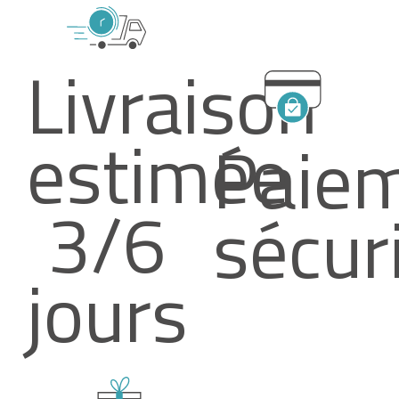
Livraison
estimée
Paie
3/6
sécur
jours