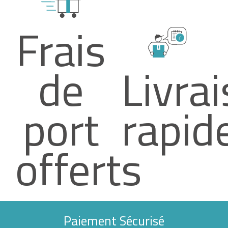
Frais
de
Livra
port
rapid
offerts
Paiement Sécurisé