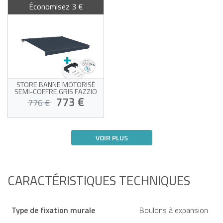
Économisez 3 €
STORE BANNE MOTORISÉ
SEMI-COFFRE GRIS FAZZIO
4X3M AVEC FIXATION PLAFOND
773 €
776 €
Store banne motorisé
avec 3 fixations pour
VOIR PLUS
plafond
Toile grise haute qualité
Chez vous dès le 21/08 !
320g/m²
Capteur de vent inclus
Facile à ouvrir et à fermer
CARACTÉRISTIQUES TECHNIQUES
Type de fixation murale
Boulons à expansion