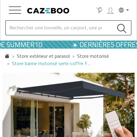
DE SUMMER10
☀️ DERNIÈRES OFFRES 
Store extérieur et parasol
Store motorisé
Store banne motorisé semi-coffre F…