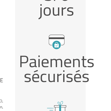
jours
Paiements
sécurisés
LE
O,
n,