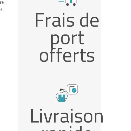
re
Frais de
e,
port
offerts
Livraison