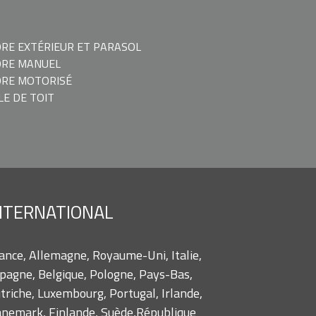
RE EXTÉRIEUR ET PARASOL
ORE MANUEL
RE MOTORISÉ
LE DE TOIT
NTERNATIONAL
ance, Allemagne, Royaume-Uni, Italie,
pagne, Belgique, Pologne, Pays-Bas,
triche, Luxembourg, Portugal, Irlande,
nemark, Finlande, Suède,République