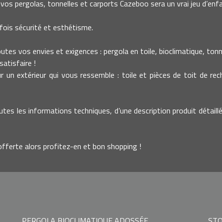
vos pergolas, tonnelles et carports Cazeboo sera un vrai jeu d’enfa
fois sécurité et esthétisme.
es vos envies et exigences : pergola en toile, bioclimatique, tonnell
atisfaire !
un extérieur qui vous ressemble : toile et pièces de toit de re
utes les informations techniques, d’une description produit détaillé
offerte alors profitez-en et bon shopping !
PERGOLA BIOCLIMATIQUE ADOSSÉE
STO