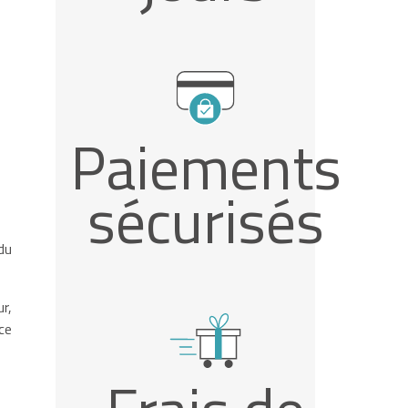
Paiements
sécurisés
du
r,
ce