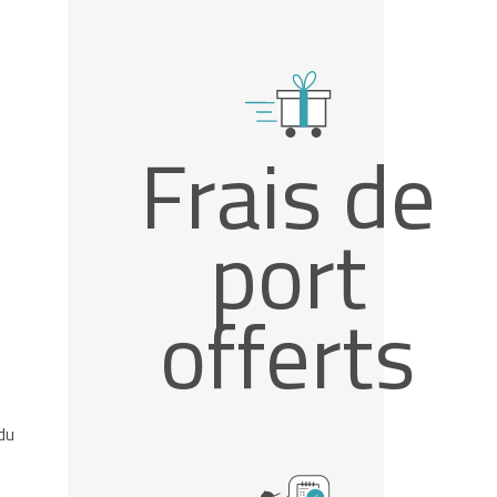
Frais de
port
offerts
du