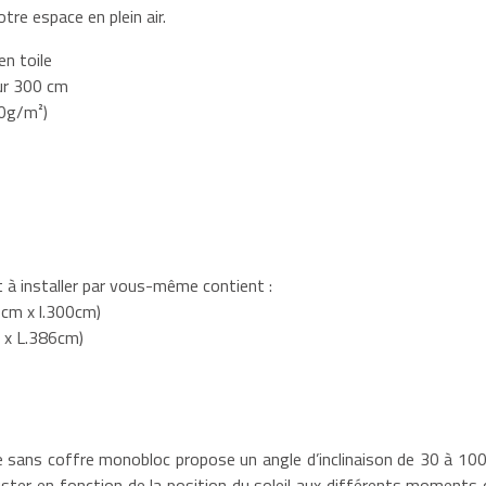
tre espace en plein air.
n toile
ur 300 cm
20g/m²)
 à installer par vous-même contient :
95cm x l.300cm)
m x L.386cm)
 sans coffre monobloc propose un angle d’inclinaison de 30 à 100
uster en fonction de la position du soleil aux différents moments 