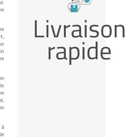
r,
ne
Livraison
re
rapide
t,
un
in
re
en
De
ne
é,
on
 à
de