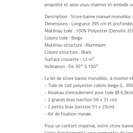
propriété et ainsi vous charmer et embellir vo
Description : Store banne manuel monobloc e
Dimensions : Longueur 395 cm et profonde
Matériau toile : 100% Polyester (Densité 3
Coloris toile : Beige
Matériau structure : Aluminium
Coloris structure : Blanc
Surface couverte : 12 m²
Inclinaison : De 30° à 100°
Ce kit de store banne monobloc, à monter et
- Toile de toit polyester coloris beige (L. 3
- Rouleau d’enroulement pour toile (Ø 6,8c
- 2 grands bras (section 56 x 31 cm)
- 2 petits bras (section 51 x 25cm)
- Kit de fixation murale
Pour un confort maximal, notre store banne
Cette fonctionnalité vous permettra de l’aj