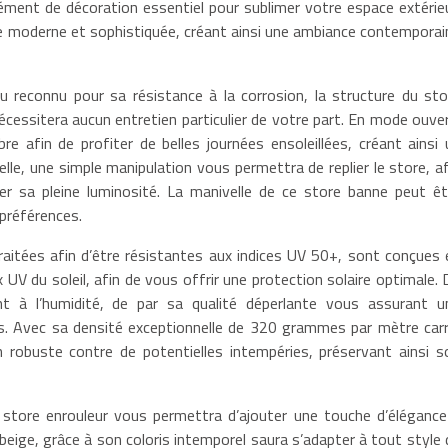
ément de décoration essentiel pour sublimer votre espace extérieu
ure moderne et sophistiquée, créant ainsi une ambiance contemporai
 reconnu pour sa résistance à la corrosion, la structure du sto
nécessitera aucun entretien particulier de votre part. En mode ouver
e afin de profiter de belles journées ensoleillées, créant ainsi 
elle, une simple manipulation vous permettra de replier le store, af
er sa pleine luminosité. La manivelle de ce store banne peut êt
 préférences.
aitées afin d’être résistantes aux indices UV 50+, sont conçues 
 UV du soleil, afin de vous offrir une protection solaire optimale. 
t à l’humidité, de par sa qualité déperlante vous assurant u
s. Avec sa densité exceptionnelle de 320 grammes par mètre carr
 robuste contre de potentielles intempéries, préservant ainsi s
re store enrouleur vous permettra d’ajouter une touche d’élégance
 beige, grâce à son coloris intemporel saura s’adapter à tout style 