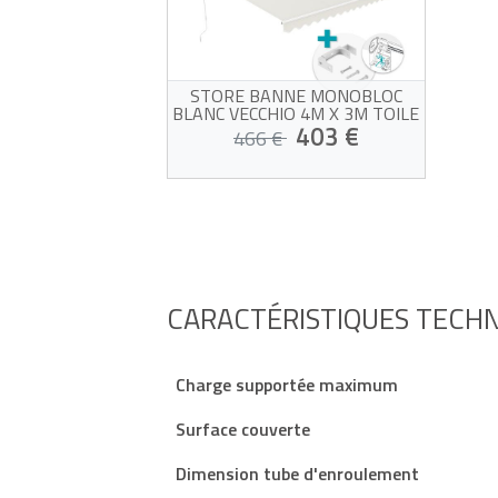
STORE BANNE MONOBLOC
BLANC VECCHIO 4M X 3M TOILE
BEIGE AVEC FIXATION PLAFOND
403 €
466 €
Store banne monobloc avec
3 fixations plafond
Structure blanche et toile
beige qualité 320g/m²
Livraison estimée entre le 13/08
Protection du soleil UV50+
et le 18/08
Facile à ouvrir et à fermer
CARACTÉRISTIQUES TECH
Charge supportée maximum
Surface couverte
Dimension tube d'enroulement