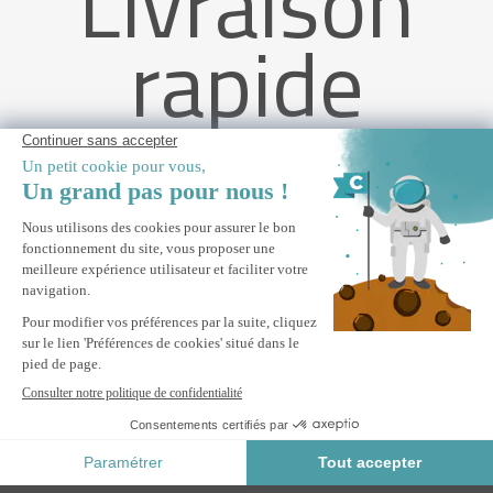
Livraison
rapide
Store banne monobloc structure blanche VECCHIO 3mx2,5m
toile taupe avec fixations plafond
AJOUTER AU PANIER
Paiement Sécurisé