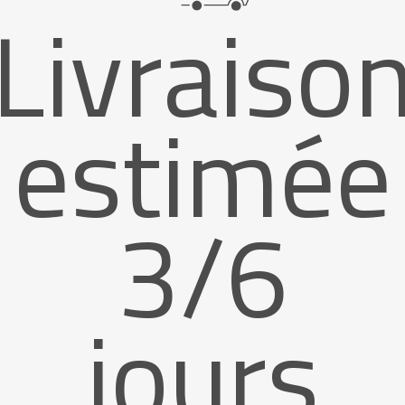
Livraiso
estimée
3/6
jours