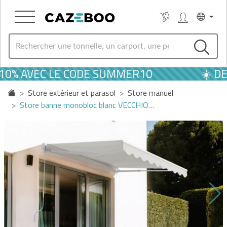
10% AVEC LE CODE SUMMER10
☀️ DER
Store extérieur et parasol
Store manuel
Store banne monobloc blanc VECCHIO…