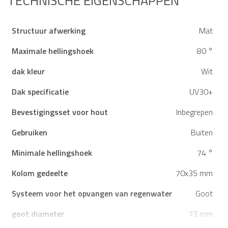
TECHNISCHE EIGENSCHAPPEN
Structuur afwerking
Mat
Maximale hellingshoek
80 °
dak kleur
Wit
Dak specificatie
UV30+
Bevestigingsset voor hout
Inbegrepen
Gebruiken
Buiten
Minimale hellingshoek
74 °
Kolom gedeelte
70x35 mm
Systeem voor het opvangen van regenwater
Goot
goot diameter
73 mm