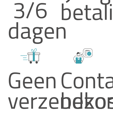
3/6
betal
dagen
Geen
Conta
verzendko
bezor