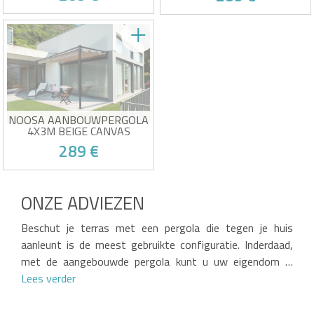
Aangebouwd tuinpaviljoen
Wandpergola met
met uitschuifbaar canvas
uitschuifbaar dak
Afmetingen: 400x294x235cm
gemonteerd op rails
(LxBxH)
Afmetingen: 400x300x235
Slachtoffer van zijn eigen succes!
Slachtoffer van zijn eigen succes!
Structuur: epoxymetaal - RAL
cm (LxBxH)
7016
Structuur: epoxymetaal - RAL
Canvas: 100% polyester -
7016
antracietgrijs
Canvas: 100% polyester -
Accessoires en specifieke
antracietgrijs
schroeven inbegrepen
Accessoires en specifieke
NOOSA AANBOUWPERGOLA
schroeven inbegrepen
4X3M BEIGE CANVAS
289 €
Aangebouwd tuinpaviljoen
met uitschuifbaar canvas
ONZE ADVIEZEN
Afmetingen: 400x294x235cm
(LxBxH)
Slachtoffer van zijn eigen succes!
Structuur: epoxymetaal - RAL
Beschut je terras met een pergola die tegen je huis
7016
Canvas: 100% polyester -
aanleunt is de meest gebruikte configuratie. Inderdaad,
Beige
Accessoires en specifieke
met de aangebouwde pergola kunt u uw eigendom …
schroeven inbegrepen
Lees verder