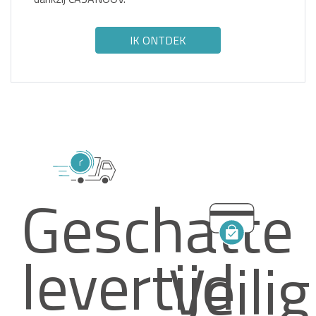
IK ONTDEK
Geschatte
levertijd
Veilig