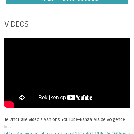
VIDEOS
Je vindt alle video's van ons YouTube-kanaal via de volgende
link:
https://www.youtube.com/channel/UCm3GTMUk_4yCGRgVphi