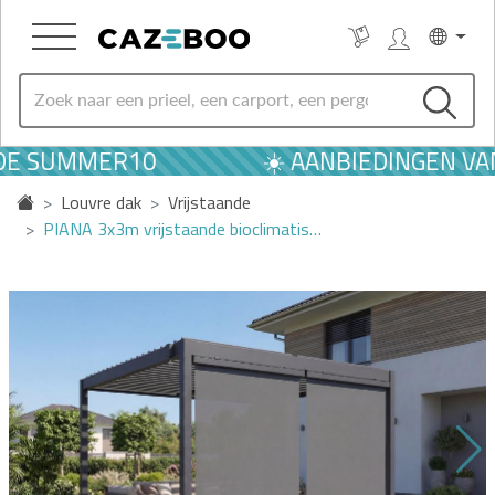
DE SUMMER10
☀️ AANBIEDINGEN VAN
Louvre dak
Vrijstaande
PIANA 3x3m vrijstaande bioclimatis…