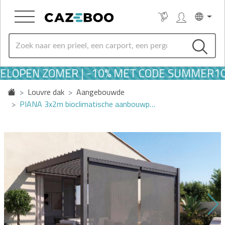
ELOPEN ZOMER | -10% MET CODE SUMMER10
Louvre dak
Aangebouwde
PIANA 3x2m bioclimatische aanbouwp…