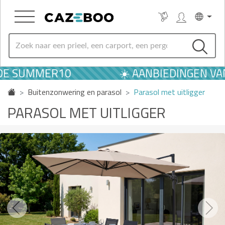
SUMMER10
☀️ AANBIEDINGEN VAN A
Buitenzonwering en parasol
Parasol met uitligger
PARASOL MET UITLIGGER
Previous
Next