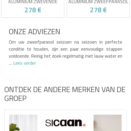
ALUMINIUM ZWEVENDE
ALUMINIUM ZWEEFPARASOL
PARASOL - 360° DRAAIBAAR
- 360° DRAAI- EN
278 €
278 €
EN KANTELBAAR +
KANTELFUNCTIE +
VERZWAARDE PLATEN
BALLASTPLATEN
UV-bestendige grijze stof
UV-bestendige beige stof
360° draaibaar en kantelbaar
360° draaibaar en kantelbaar
ONZE ADVIEZEN
Stevig aluminium frame
Stevig aluminium frame
Inclusief gewichtskussens en
Inclusief gewichtskussens en
Slachtoffer van zijn eigen succes!
Slachtoffer van zijn eigen succes!
beschermhoes
beschermhoes
Om uw zweefparasol seizoen na seizoen in perfecte
conditie te houden, zijn een paar eenvoudige stappen
voldoende. Reinig het doek regelmatig met lauw water en
…
Lees verder
ONTDEK DE ANDERE MERKEN VAN DE
GROEP