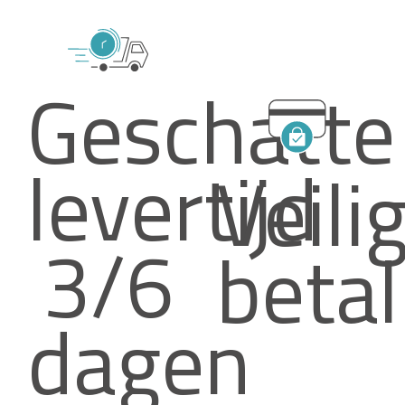
Geschatte
levertijd
Veili
3/6
beta
dagen