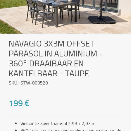
NAVAGIO 3X3M OFFSET
PARASOL IN ALUMINIUM -
360° DRAAIBAAR EN
KANTELBAAR - TAUPE
SKU : STW-000520
199 €
Vierkante zweefparasol 2,93 x 2,93 m
360° draaibaar voor eenvoudige aanpassing van de