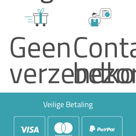
Geen
Cont
verzendko
bezo
Veilige Betaling