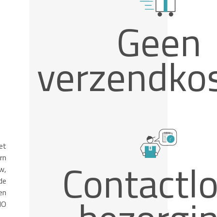
Geen
verzendko
et
rn
Contactl
w,
de
en
IO