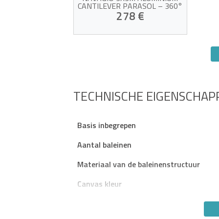
CANTILEVER PARASOL – 360°
DRAAIBAAR, KANTELBAAR,
278 €
BEIGE + BALLASTPLATEN
UV-bestendige beige stof
360° draaibaar en kantelbaar
Stevig aluminium frame
Inclusief gewichtskussens en
Slachtoffer van zijn eigen
beschermhoes
succes!
TECHNISCHE EIGENSCHAP
Basis inbegrepen
Aantal baleinen
Materiaal van de baleinenstructuur
Canvas kleur