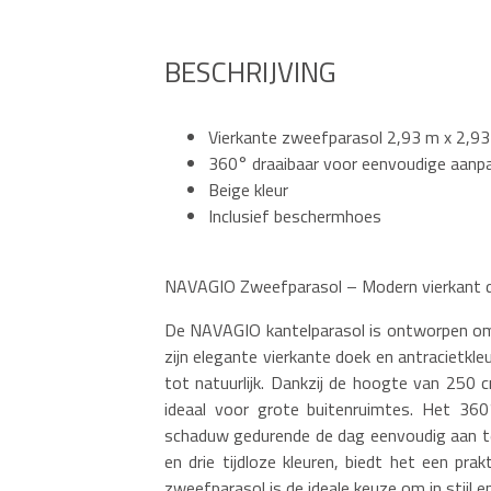
BESCHRIJVING
Vierkante zweefparasol 2,93 m x 2,9
360° draaibaar voor eenvoudige aanp
Beige kleur
Inclusief beschermhoes
NAVAGIO Zweefparasol – Modern vierkant d
De NAVAGIO kantelparasol is ontworpen o
zijn elegante vierkante doek en antracietkle
tot natuurlijk. Dankzij de hoogte van 250
ideaal voor grote buitenruimtes. Het 36
schaduw gedurende de dag eenvoudig aan te 
en drie tijdloze kleuren, biedt het een pr
zweefparasol is de ideale keuze om in stijl 