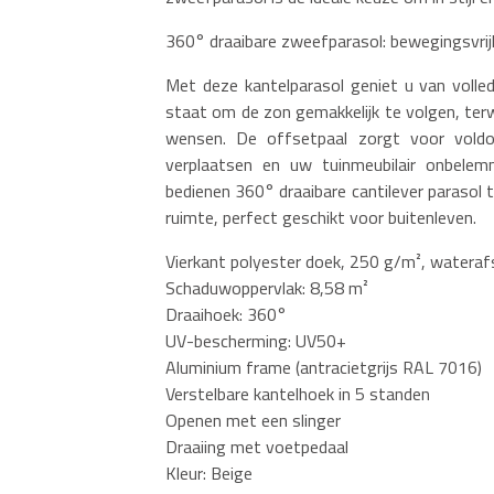
360° draaibare zweefparasol: bewegingsvri
Met deze kantelparasol geniet u van volled
staat om de zon gemakkelijk te volgen, terw
wensen. De offsetpaal zorgt voor voldo
verplaatsen en uw tuinmeubilair onbelemm
bedienen 360° draaibare cantilever parasol
ruimte, perfect geschikt voor buitenleven.
Vierkant polyester doek, 250 g/m², watera
Schaduwoppervlak: 8,58 m²
Draaihoek: 360°
UV-bescherming: UV50+
Aluminium frame (antracietgrijs RAL 7016)
Verstelbare kantelhoek in 5 standen
Openen met een slinger
Draaiing met voetpedaal
Kleur: Beige