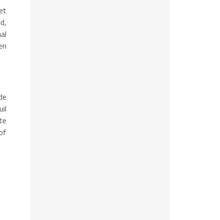
et
d,
al
en
de
il
te
of