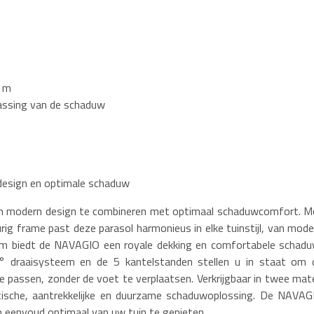
3 m
assing van de schaduw
esign en optimale schaduw
m modern design te combineren met optimaal schaduwcomfort. M
urig frame past deze parasol harmonieus in elke tuinstijl, van mode
 cm biedt de NAVAGIO een royale dekking en comfortabele schadu
0° draaisysteem en de 5 kantelstanden stellen u in staat om 
passen, zonder de voet te verplaatsen. Verkrijgbaar in twee mat
aktische, aantrekkelijke en duurzame schaduwoplossing. De NAVAG
en eenvoud optimaal van uw tuin te genieten.