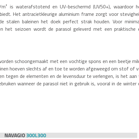
/m² is waterafstotend en UV-beschermd (UV50+), waardoor h
iedt. Het antracietkleurige aluminium frame zorgt voor stevighei
l de stalen baleinen het doek perfect strak houden. Voor minima
n het seizoen wordt de parasol geleverd met een praktische 
orden schoongemaakt met een vochtige spons en een beetje mil
einen hoeven slechts af en toe te worden afgeweegd om stof of vu
n tegen de elementen en de levensduur te verlengen, is het aan 
uiken wanneer de parasol niet in gebruik is, vooral in de winter 