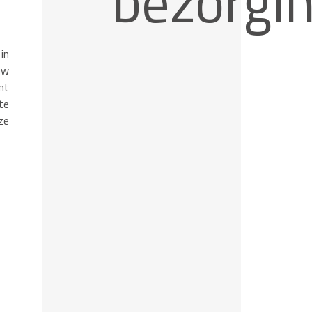
bezorgi
in
uw
nt
te
ze