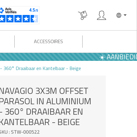
ACCESSOIRES
☀️ AANBIEDINGEN 
 360° Draaibaar en Kantelbaar - Beige
NAVAGIO 3X3M OFFSET
PARASOL IN ALUMINIUM
- 360° DRAAIBAAR EN
KANTELBAAR - BEIGE
SKU : STW-000522