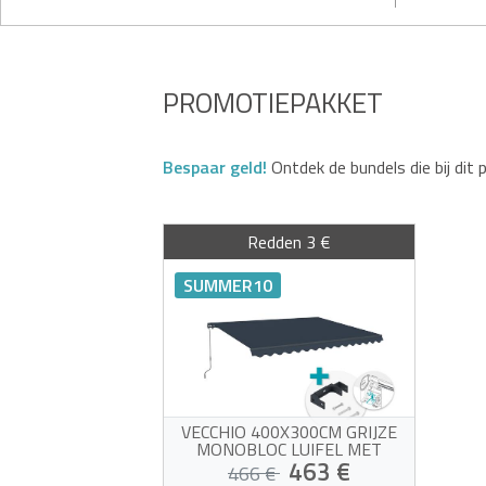
PROMOTIEPAKKET
Bespaar geld!
Ontdek de bundels die bij dit 
Redden 3 €
SUMMER10
VECCHIO 400X300CM GRIJZE
MONOBLOC LUIFEL MET
PLAFONDBEVESTIGING
463 €
466 €