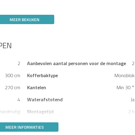
MEER BEKIJKEN
PEN
2
Aanbevolen aantal personen voor de montage
2
300 cm
Kofferbaktype
Monoblok
270 cm
Kantelen
Min 30 °
4
Waterafstotend
Ja
Handmatig
Montagetijd
2 h
MEER INFORMATIES