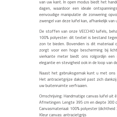
van uw kant. In open modus biedt het han
dagen, waardoor een ideale ontspannin
eenvoudige manipulatie de zonwering opvou
zwengel van deze luifel kan, afhankelijk van
De stoffen van onze VECCHIO luifels, beh
100% polyester: dit textiel is bestand te
zon te bieden. Bovendien is dit materiaal 
zorgt voor een hoge bescherming bij licht
vierkante meter biedt ons rolgordijn een
elegantie en stevigheid ook in de loop van de 
Naast het gebruiksgemak kunt u met ons ro
Het antracietgrijze dakzeil past zich dankzij
uw buitenruimte verfraaien.
Omschrijving: Handmatige canvas luifel uit 
Afmetingen: Lengte 395 cm en diepte 300 
Canvasmateriaal: 100% polyester (dichtheid
Kleur canvas: antracietgrijs