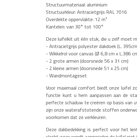
Structuurmateriaal: aluminium
Structuurkleur: Antracietgrijs RAL 7016
Overdekte oppervlakte: 12 m²
Kantelen: van 30° tot 100°
Deze luifelkit uit één stuk, die u zelf moet 
- Antracietgrijs polyester dakdoek (L. 395c
- Wikkelrol voor canvas (Ø 6,8 cm x L.386 c
- 2 grote armen (doorsnede 56 x 31 cm)
- 2 kleine armen (doorsnede 51 x 25 cm)
- Wandmontageset
Voor maximaal comfort biedt onze luifel z
functie kunt u hem aanpassen aan de stan
perfecte schaduw te creëren op basis van 
zijn onze waterafstotende stoffen onderwor
voorkomen dat ze verkleuren.
Deze dakbedekking is perfect voor het len
slecht weer wordt aangeraden de luifel niet 