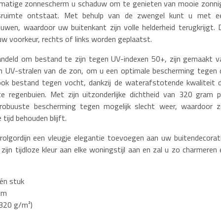
dmatige zonnescherm u schaduw om te genieten van mooie zonni
gsruimte ontstaat. Met behulp van de zwengel kunt u met e
wen, waardoor uw buitenkant zijn volle helderheid terugkrijgt. 
 uw voorkeur, rechts of links worden geplaatst.
andeld om bestand te zijn tegen UV-indexen 50+, zijn gemaakt v
gen UV-stralen van de zon, om u een optimale bescherming tegen 
ook bestand tegen vocht, dankzij de waterafstotende kwaliteit d
e regenbuien. Met zijn uitzonderlijke dichtheid van 320 gram p
 robuuste bescherming tegen mogelijk slecht weer, waardoor zi
tijd behouden blijft.
lgordijn een vleugje elegantie toevoegen aan uw buitendecorati
 zijn tijdloze kleur aan elke woningstijl aan en zal u zo charmeren 
één stuk
cm
 320 g/m²)