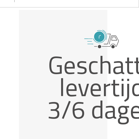
Geschat
levertij
3/6 dag