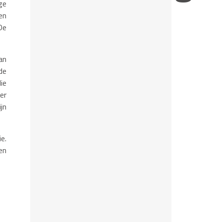
ge
en
De
an
de
ie
er
jn
e.
en