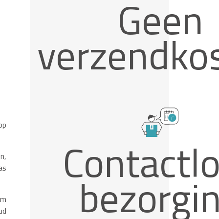
Geen
verzendko
op
Contactl
n,
as
bezorgi
om
ud