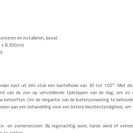
monteren en installeren, bevat:
m x B.300cm)
m)
onder kast uit één stuk een kantelhoek van 30 tot 100°. Met de
d van de zon op verschillende tijdstippen van de dag, om zo 
uw behoeften. Om de elegantie van de buitenzonwering te behoude
pen aan een behandeling voor een betere kleurbestendigheid, om 
te- en zomerseizoen. Bij regenachtig weer, harde wind of extre
in te zetten.