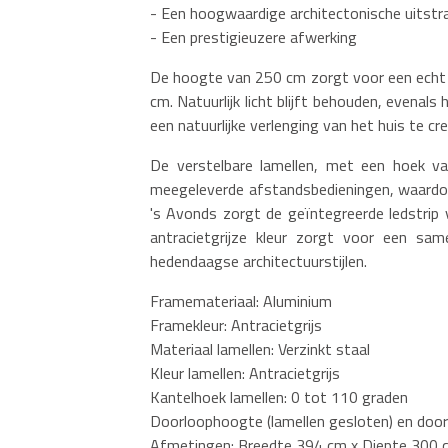
- Een hoogwaardige architectonische uitstra
- Een prestigieuzere afwerking
De hoogte van 250 cm zorgt voor een echt r
cm. Natuurlijk licht blijft behouden, evenal
een natuurlijke verlenging van het huis te cre
De verstelbare lamellen, met een hoek 
meegeleverde afstandsbedieningen, waardoor
's Avonds zorgt de geïntegreerde ledstrip 
antracietgrijze kleur zorgt voor een sam
hedendaagse architectuurstijlen.
Framemateriaal: Aluminium
Framekleur: Antracietgrijs
Materiaal lamellen: Verzinkt staal
Kleur lamellen: Antracietgrijs
Kantelhoek lamellen: 0 tot 110 graden
Doorloophoogte (lamellen gesloten) en door
Afmetingen: Breedte 394 cm x Diepte 300 