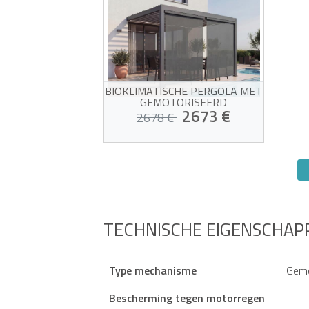
BIOKLIMATISCHE PERGOLA MET
GEMOTORISEERD
ZONNESCHERM, 4X3M, AAN DE
2673 €
2678 €
MUUR BEVESTIGD, AGOSTA,
GRIJS ALUMINIUM - 2
ZONNESCHERMEN VAN 4M
Gemotoriseerd pergola-
pakket + 2 zonweringen
inbegrepen
Gemotoriseerde lamellen met
Slachtoffer van zijn eigen
afstandsbediening
succes!
Zijzonwering voor volledige
privacy
TECHNISCHE EIGENSCHAP
Bedekt één volledige zijde
van 4 meter
Type mechanisme
Gemo
Bescherming tegen motorregen