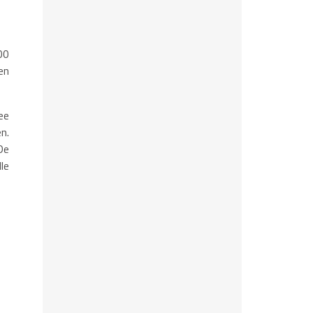
00
en
ee
n.
De
le